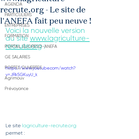
AGENDA
recrute.org - Le site de
PARTICULIERS
l'ANEFA fait peu neuve !
ENTREPRISES
Voici la nouvelle version 
FORMATION
du site 
www.lagriculture-
recrute.org
 :
PORTAIL ELIORESO-ANEFA
GE SALARIES
PORTES OUVERTES
https://www.youtube.com/watch?
v=JRk5GKuyU_k
Agrimouv
Prévoyance
Le site 
lagriculture-recrute.org
permet :