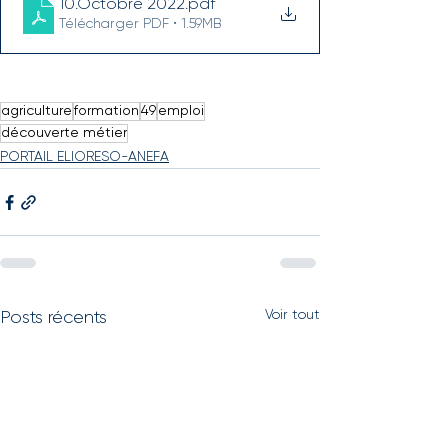
10.Octobre 2022
.pdf
Télécharger PDF • 1.59MB
agriculture
formation
49
emploi
découverte métier
PORTAIL ELIORESO-ANEFA
Voir tout
Posts récents