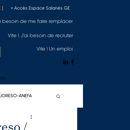
E
> Accès Espace Salariés GE
'ai besoin de me faire remplacer
Vite ! J'ai besoin de recruter
Vite ! Un emploi
Nous
contacter
tés
ELIORESO-ANEFA
eso /