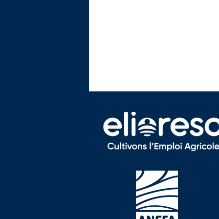
Formation - Ouvrier de
Production Horticole
(OPH)