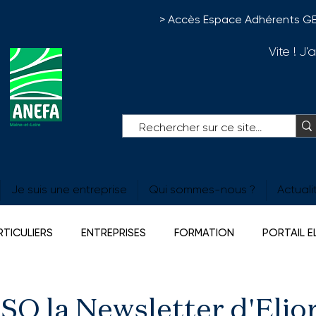
> Accès Espace Adhérents G
Vite ! J
Je suis une entreprise
Qui sommes-nous ?
Actuali
RTICULIERS
ENTREPRISES
FORMATION
PORTAIL 
ERTES
Agrimouv
Prévoyance
O la Newsletter d'Elior