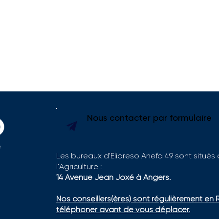
Nous contacter par formulaire
Les bureaux d'Elioreso Anefa 49 sont situés
l'Agriculture :
Se former sur le terrain
Labe
14 Avenue Jean Joxé à Angers.
pour construire son projet
2026
en viticulture : la sucess
Nos conseillers(ères) sont régulièrement en 
story de Léa FOUGERON
téléphoner avant de vous déplacer.