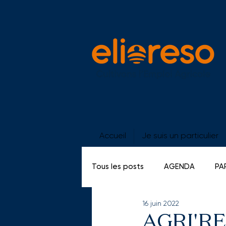
Accueil
Je suis un particulier
Tous les posts
AGENDA
PA
16 juin 2022
GE SALARIES
PORTES OUV
AGRI'RES