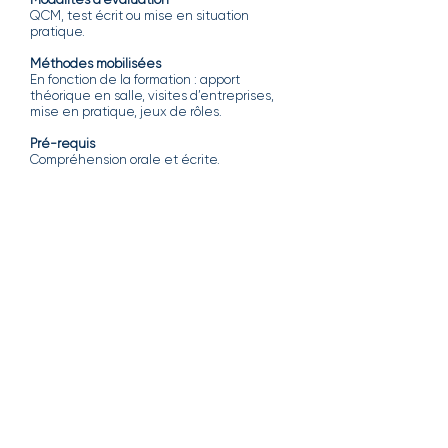
Modalités d’évaluation
QCM, test écrit ou mise en situation
pratique.
Méthodes mobilisées
En fonction de la formation : apport
théorique en salle, visites d’entreprises,
mise en pratique, jeux de rôles.
Pré-requis
Compréhension orale et écrite.
DISPOSITIF / FINANCEMENT
Ces formations peuvent être, en
partie, prises en charge par OCAPIAT
via le dispositif Boost Compétences. Il
permet de couvrir 50% des coûts
pédagogiques (éligibles sur la base de
1 500 € HT / stagiaire / dossier) pour les
entreprises de moins de 50 ETP.
*Attention, depuis le 01-2023, la
demande de prise en charge doit être
réalisée obligatoirement en amont du
démarrage de la formation auprès
d’OCAPIAT.