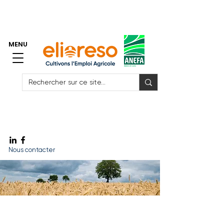
> Accès Espace Adhérents GE
> Accès Espace Salariés GE
MENU
Vite ! J'ai besoin de me faire remplacer
Vite ! J'ai besoin de recruter
Vite ! Un emploi
Nous contacter
Elioreso-FORMATION
Conditions générales de vente /