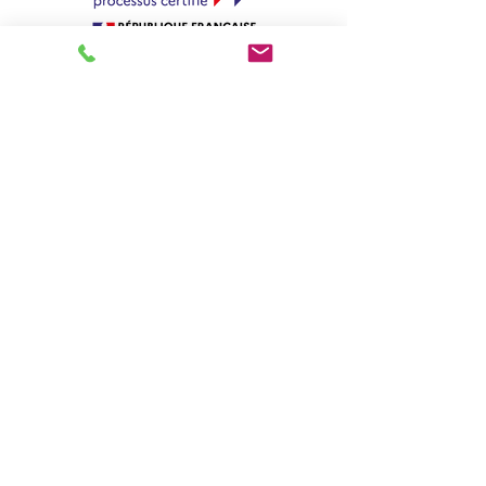
Pour retrouver notre certificat QUALIOPI,
cliquez ICI
Retourner au menu
A télécharger :
CGV
/
Règlement intérieur
/
Fiche de
renseignements
> Voir l'agenda