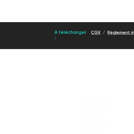
A télécharger
CGV
/
Règlement in
: