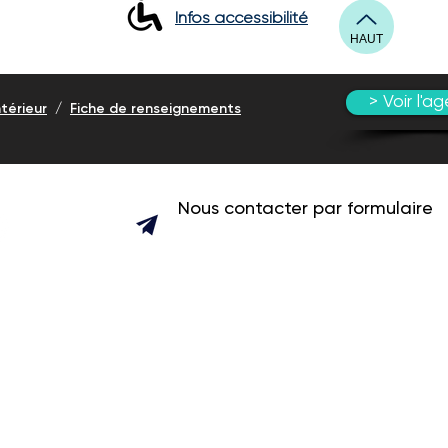
Infos accessibilité
HAUT
> Voir l'a
térieur
/
Fiche de renseignements
Nous contacter par formulaire
Les bureaux d'Elioreso Anefa 49 sont situés
l'Agriculture :
14 Avenue Jean Joxé à Angers.
Nos conseillers(ères) sont régulièrement en 
téléphoner avant de vous déplacer.
VENIR PAR LE TRAMWAY :