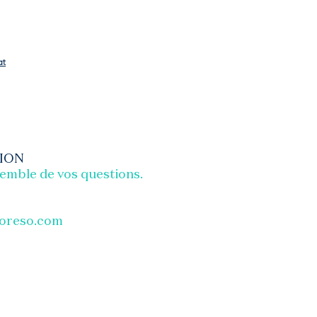
at
TION
semble de vos questions.
ioreso.com