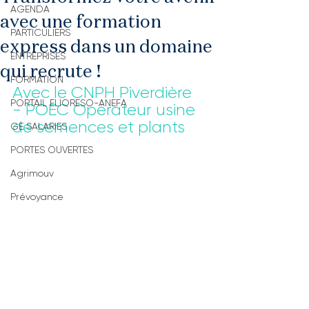
AGENDA
avec une formation
PARTICULIERS
express dans un domaine
ENTREPRISES
qui recrute !
FORMATION
Avec le CNPH Piverdière 
PORTAIL ELIORESO-ANEFA
- POEC Opérateur usine 
de semences et plants
GE SALARIES
PORTES OUVERTES
Agrimouv
Prévoyance