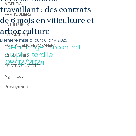
AGENDA
travaillant : des contrats
PARTICULIERS
de 6 mois en viticulture et
ENTREPRISES
arboriculture
FORMATION
Dernière mise à jour :
8 janv. 2025
PORTAIL ELIORESO-ANEFA
Démarrage du contrat 
au plus tard le 
GE SALARIES
09/12/2024
PORTES OUVERTES
Agrimouv
Prévoyance