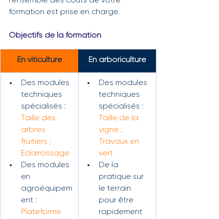
l'ensemble des coûts de votre 
formation est prise en charge.
Objectifs de la formation
En viticulture
En arboriculture
Des modules 
Des modules 
techniques 
techniques 
spécialisés 
: 
spécialisés 
: 
Taille des 
Taille de la 
arbres 
vigne ; 
fruitiers ; 
Travaux en 
Eclaircissage
vert
Des modules 
De la 
en 
pratique sur 
agroéquipem
le terrain 
ent : 
pour être 
Plateforme 
rapidement 