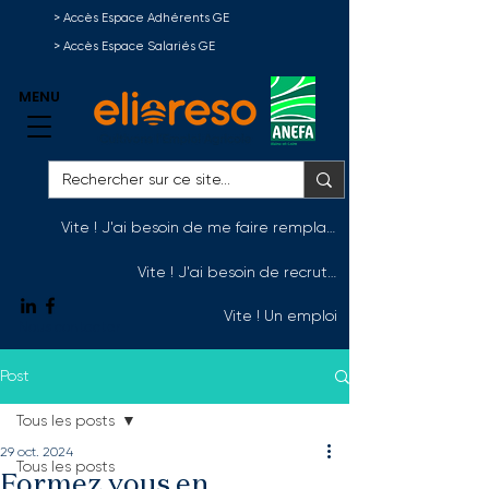
> Accès Espace Adhérents GE
> Accès Espace Salariés GE
MENU
Vite ! J'ai besoin de me faire remplacer
Vite ! J'ai besoin de recruter
Vite ! Un emploi
Nous contacter
Post
Tous les posts
29 oct. 2024
Tous les posts
Formez vous en