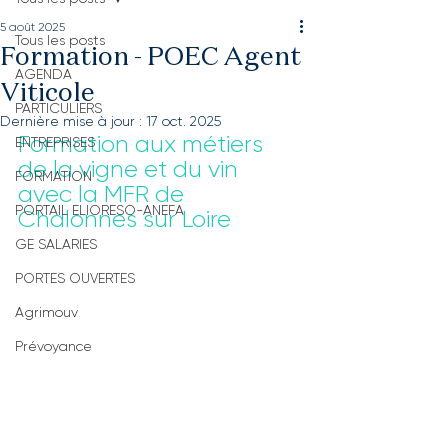
5 août 2025
Tous les posts
Formation - POEC Agent
AGENDA
Viticole
PARTICULIERS
Dernière mise à jour :
17 oct. 2025
Formation aux métiers 
ENTREPRISES
de la vigne et du vin 
FORMATION
avec la MFR de 
PORTAIL ELIORESO-ANEFA
Chalonnes sur Loire
GE SALARIES
PORTES OUVERTES
Agrimouv
Prévoyance