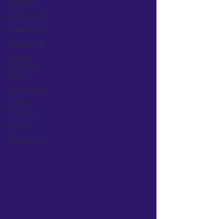
AGENDA
PARTICULIERS
ENTREPRISES
FORMATION
PORTAIL
ELIORESO-
ANEFA
GE SALARIES
PORTES
OUVERTES
Agrimouv
Prévoyance