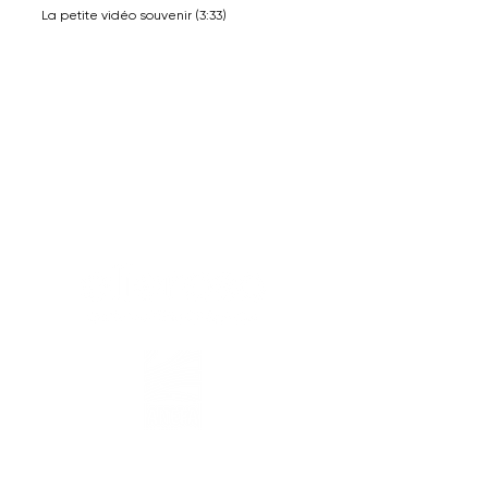
La petite vidéo souvenir (3:33)
Tél :
02 41 96 76 90