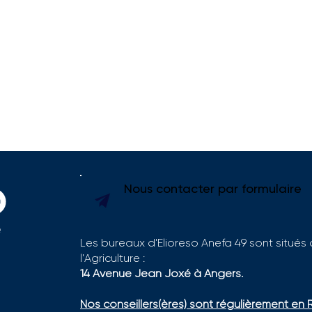
Nous contacter par formulaire
Les bureaux d'Elioreso Anefa 49 sont situés
l'Agriculture :
Se former sur le terrain
Labe
14 Avenue Jean Joxé à Angers.
pour construire son projet
2026
en viticulture : la sucess
Nos conseillers(ères) sont régulièrement en 
story de Léa FOUGERON