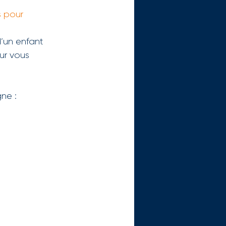
 pour 
’un enfant 
ur vous 
ne : 