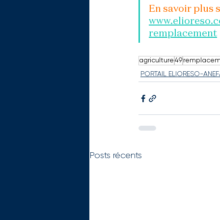
En savoir plus 
www.elioreso.c
remplacement
agriculture
49
remplacem
PORTAIL ELIORESO-ANEF
Posts récents