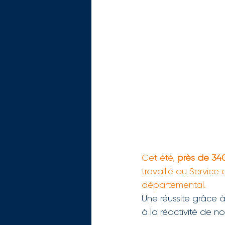
Cet été, 
près de 340 
travaillé au Servi
départemental.
Une réussite grâce 
à la réactivité de n