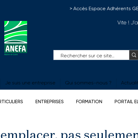
> Accès Espace Adhérents G
Vite ! J
Je suis une entreprise
Qui sommes-nous ?
Actuali
RTICULIERS
ENTREPRISES
FORMATION
PORTAIL 
ERTES
Agrimouv
Prévoyance
 remplacer, pas seulemen