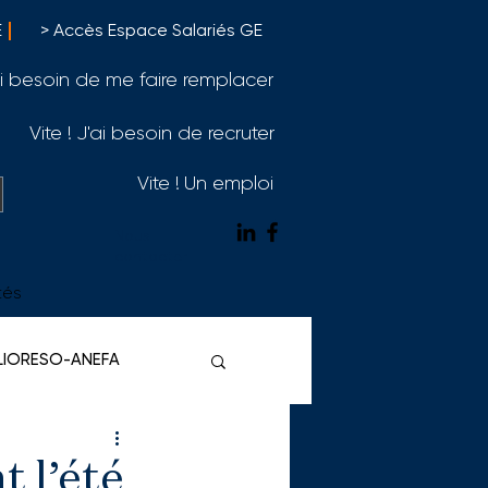
E
> Accès Espace Salariés GE
'ai besoin de me faire remplacer
Vite ! J'ai besoin de recruter
Vite ! Un emploi
Nous
contacter
tés
ELIORESO-ANEFA
t l’été