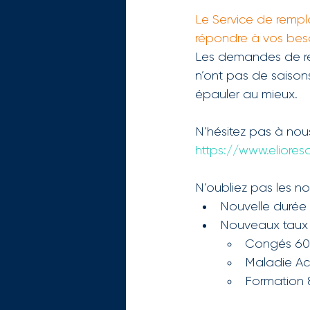
Le Service de rempl
répondre à vos beso
Les demandes de rem
n’ont pas de saison
épauler au mieux.
N’hésitez pas à nou
https://www.eliores
N’oubliez pas les n
Nouvelle durée :
Nouveaux taux 
Congés 6
Maladie Ac
Formation