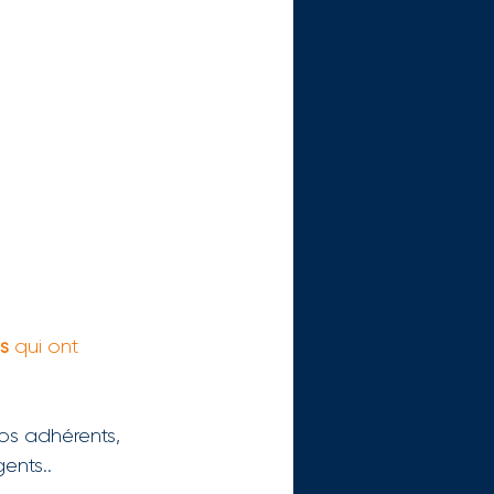
)s
 qui ont 
 
os adhérents, 
ents..