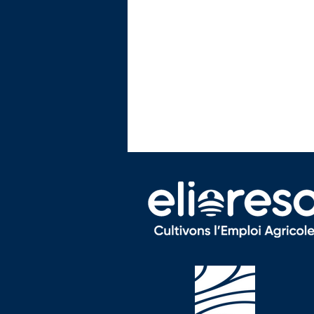
Formation - Ouvrier de
Production Horticole
(OPH)