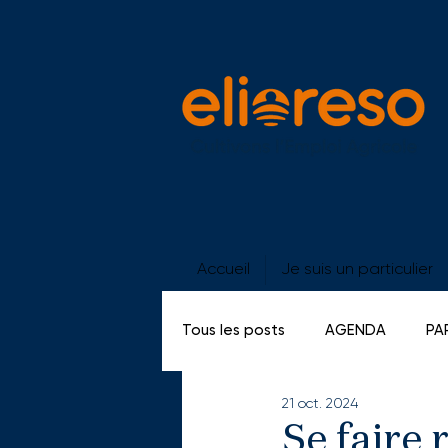
Accueil
Je suis un particulier
Tous les posts
AGENDA
PA
21 oct. 2024
GE SALARIES
PORTES OUV
Se faire