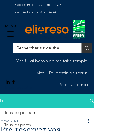
> Accès Espace Adhérents GE
> Accès Espace Salariés GE
MENU
Vite ! J'ai besoin de me faire remplacer
Vite ! J'ai besoin de recruter
Vite ! Un emploi
Nous contacter
Post
Tous les posts
16 avr. 2021
Tous les posts
Pré-réservez vos