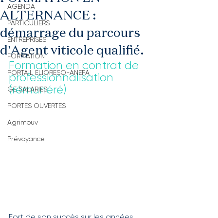
AGENDA
ALTERNANCE :
PARTICULIERS
démarrage du parcours
ENTREPRISES
d'Agent viticole qualifié.
FORMATION
Formation en contrat de 
PORTAIL ELIORESO-ANEFA
professionnalisation 
(rémunéré)
GE SALARIES
PORTES OUVERTES
Agrimouv
Prévoyance
Fort de son succès sur les années 