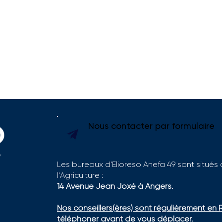
Nous contacter par formulaire
Les bureaux d'Elioreso Anefa 49 sont situés
l'Agriculture :
Se former sur le terrain
Labe
14 Avenue Jean Joxé à Angers.
pour construire son projet
2026
en viticulture : la sucess
Nos conseillers(ères) sont régulièrement en 
story de Léa FOUGERON
téléphoner avant de vous déplacer.