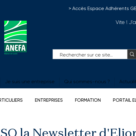
> Accès Espace Adhérents G
Vite ! J
Je suis une entreprise
Qui sommes-nous ?
Actuali
RTICULIERS
ENTREPRISES
FORMATION
PORTAIL 
ERTES
Agrimouv
Prévoyance
O la Newsletter d'Elior