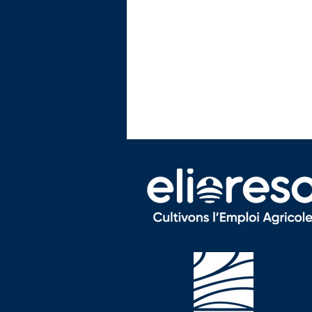
Formation - Ouvrier de
Production Horticole
(OPH)