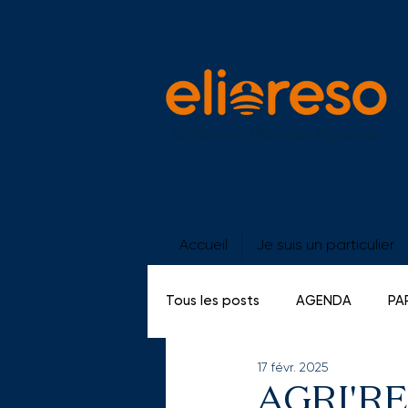
Accueil
Je suis un particulier
Tous les posts
AGENDA
PA
17 févr. 2025
GE SALARIES
PORTES OUV
AGRI'RES