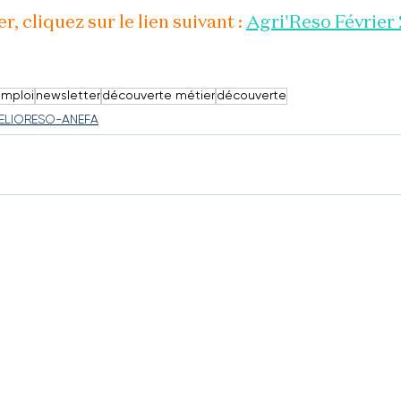
r, cliquez sur le lien suivant : 
Agri'Reso Février
mploi
newsletter
découverte métier
découverte
 ELIORESO-ANEFA