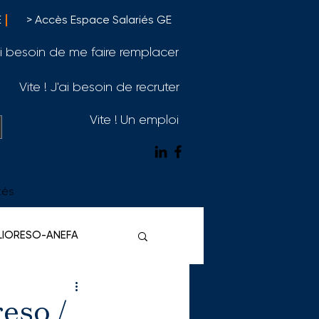
E
> Accès Espace Salariés GE
'ai besoin de me faire remplacer
Vite ! J'ai besoin de recruter
Vite ! Un emploi
Nous
contacter
tés
ELIORESO-ANEFA
eso /